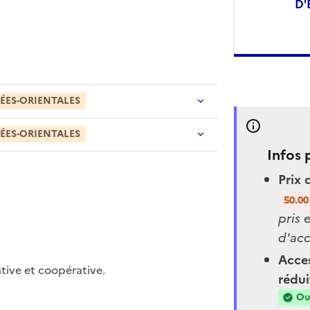
D'
ÉES-ORIENTALES
ÉES-ORIENTALES
Infos 
Prix 
50.00
pris 
d'acc
Acces
tive et coopérative.
rédui
Ou