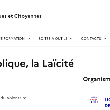
ues et Citoyennes
NE FORMATION
BOITES À OUTILS
CONTACTS
lique, la Laïcité
Organis
 du Volontaire
LI
DE