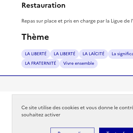
Restauration
Repas sur place et pris en charge par la Ligue de
Thème
LA LIBERTÉ
LA LIBERTÉ
LA LAÏCITÉ
La signific
LA FRATERNITÉ
Vivre ensemble
Ce site utilise des cookies et vous donne le cont
RÉGION
souhaitez activer
ACADÉMIQUE
OCCITANIE
Accessibilit