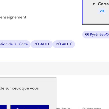
Capac
20
 l'enseignement
Localisation
66 Pyrénées-O
ation de la laïcité
L'ÉGALITÉ
L'ÉGALITÉ
rôle sur ceux que vous
é : partiellement conforme
Mentions légales
Se connecter