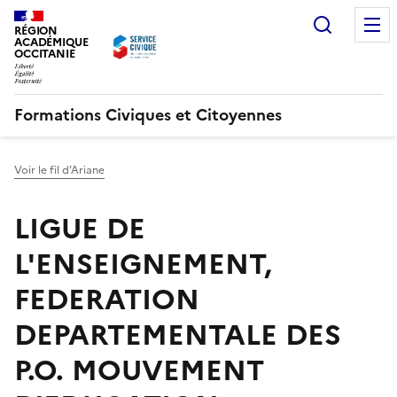
Recherc
RÉGION
ACADÉMIQUE
OCCITANIE
Formations Civiques et Citoyennes
Voir le fil d’Ariane
LIGUE DE
L'ENSEIGNEMENT,
FEDERATION
DEPARTEMENTALE DES
P.O. MOUVEMENT