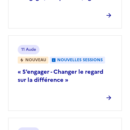
Localisation
11 Aude
NOUVEAU
NOUVELLES SESSIONS
« S'engager - Changer le regard
sur la différence »