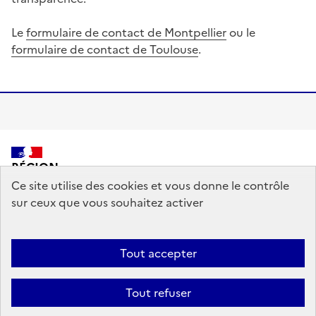
Le
formulaire de contact de Montpellier
ou le
formulaire de contact de Toulouse
.
RÉGION
ACADÉMIQUE
Ce site utilise des cookies et vous donne le contrôle
OCCITANIE
sur ceux que vous souhaitez activer
Accessibilité : partiellement conforme
Mentions légales
Se
Tout accepter
connecter
Paramètres d'affichage
Gestion des cookies
Tout refuser